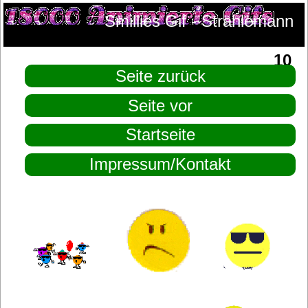
Smillies Gif - Strahlemann
Dauergrinser Grinsgesicht Seite 9/
10
Seite zurück
Seite vor
Startseite
Impressum/Kontakt